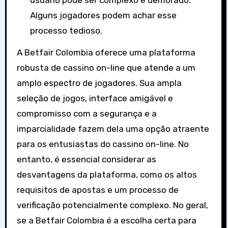
usuário pode ser complexo e demorado.
Alguns jogadores podem achar esse
processo tedioso.
A Betfair Colombia oferece uma plataforma
robusta de cassino on-line que atende a um
amplo espectro de jogadores. Sua ampla
seleção de jogos, interface amigável e
compromisso com a segurança e a
imparcialidade fazem dela uma opção atraente
para os entusiastas do cassino on-line. No
entanto, é essencial considerar as
desvantagens da plataforma, como os altos
requisitos de apostas e um processo de
verificação potencialmente complexo. No geral,
se a Betfair Colombia é a escolha certa para