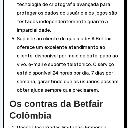
tecnologia de criptografia avançada para
proteger os dados do usuário e os jogos são
testados independentemente quanto à
imparcialidade.
Suporte ao cliente de qualidade: A Betfair
oferece um excelente atendimento ao
cliente, disponível por meio de bate-papo ao
vivo, e-mail e suporte telefônico. O serviço
está disponível 24 horas por dia, 7 dias por
semana, garantindo que os usuários possam
obter ajuda sempre que precisarem.
Os contras da Betfair
Colômbia
Opções localizadas limitadas: Embora a