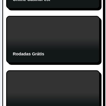
Rodadas Grátis