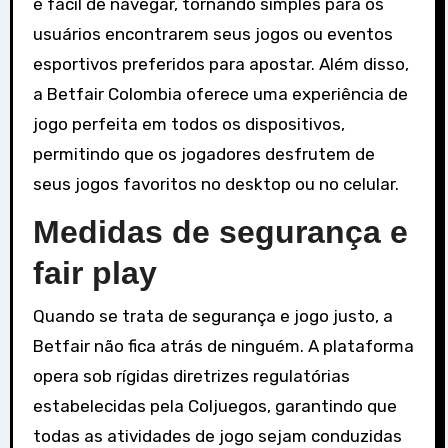
é fácil de navegar, tornando simples para os
usuários encontrarem seus jogos ou eventos
esportivos preferidos para apostar. Além disso,
a Betfair Colombia oferece uma experiência de
jogo perfeita em todos os dispositivos,
permitindo que os jogadores desfrutem de
seus jogos favoritos no desktop ou no celular.
Medidas de segurança e
fair play
Quando se trata de segurança e jogo justo, a
Betfair não fica atrás de ninguém. A plataforma
opera sob rígidas diretrizes regulatórias
estabelecidas pela Coljuegos, garantindo que
todas as atividades de jogo sejam conduzidas