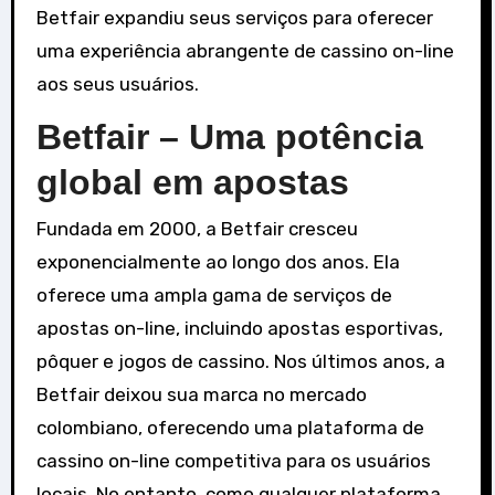
Betfair expandiu seus serviços para oferecer
uma experiência abrangente de cassino on-line
aos seus usuários.
Betfair – Uma potência
global em apostas
Fundada em 2000, a Betfair cresceu
exponencialmente ao longo dos anos. Ela
oferece uma ampla gama de serviços de
apostas on-line, incluindo apostas esportivas,
pôquer e jogos de cassino. Nos últimos anos, a
Betfair deixou sua marca no mercado
colombiano, oferecendo uma plataforma de
cassino on-line competitiva para os usuários
locais. No entanto, como qualquer plataforma,