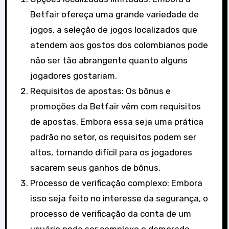
Betfair ofereça uma grande variedade de
jogos, a seleção de jogos localizados que
atendem aos gostos dos colombianos pode
não ser tão abrangente quanto alguns
jogadores gostariam.
Requisitos de apostas: Os bônus e
promoções da Betfair vêm com requisitos
de apostas. Embora essa seja uma prática
padrão no setor, os requisitos podem ser
altos, tornando difícil para os jogadores
sacarem seus ganhos de bônus.
Processo de verificação complexo: Embora
isso seja feito no interesse da segurança, o
processo de verificação da conta de um