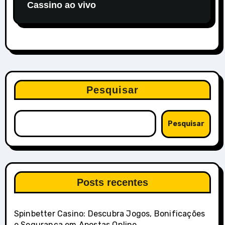
Cassino ao vivo
Pesquisar
Pesquisar
Posts recentes
Spinbetter Casino: Descubra Jogos, Bonificações
e Segurança em Apostas Online